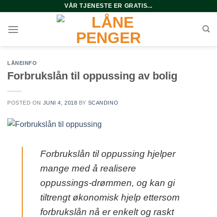
Skip
VÅR TJENESTE ER GRATIS...
to
content
LÅNEINFO
Forbrukslån til oppussing av bolig
POSTED ON
JUNI 4, 2018
BY
SCANDINO
Forbrukslån til oppussing hjelper
mange med å realisere
oppussings-drømmen, og kan gi
tiltrengt økonomisk hjelp ettersom
forbrukslån nå er enkelt og raskt